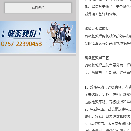
化、焊接时无粉尘、无飞溅的有
公司新闻
弧焊接工艺详细介绍。
钨极氩弧焊的特点
钨极氩弧焊的机械保护效果很
缝的成形过程；采用气体保护
钨极氩弧焊工艺
钨极氩弧焊工艺主要分为：焊
度、喷嘴与工件距离、焊丝直
1、焊接电流与钨极直径。在
度来选取。另外，在相同焊接
造成电弧不稳、钨极烧损和焊
2、电弧电压。弧长是决定电
减小，容易出现未焊透和咬边
3、焊接速度。这方面要求比