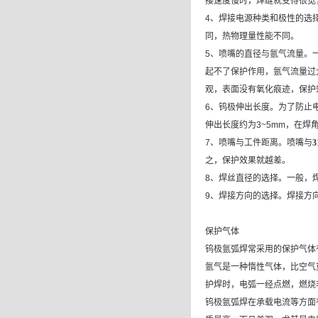
接速度慢时，焊缝就变得很宽
4、焊接电源种类和极性的选
同，热物理量性能不同。
5、喷嘴的直径与氩气流量。
起不了保护作用，氩气流量过
观，表面没有氧化痕迹，保护
6、钨极伸出长度。为了防止
伸出长度约为3~5mm，在焊角
7、喷嘴与工件距离。喷嘴与
之，保护效果就越差。
8、焊丝直径的选择。一般，
9、焊接方向的选择。焊接方
保护气体
钨极氩弧焊常采用的保护气体
氩气是一种惰性气体，比空气
护焊时，电弧一经点燃，燃烧
钨极氩弧焊在承载电流等方面