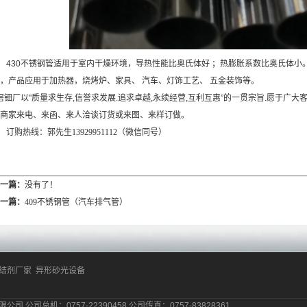
430
不锈钢管适用于室内干燥环境，导热性能比奥氏体好
；热膨胀系数比奥氏体小
，产品应用于加热器，烧烤炉、家具、
汽车、灯
饰工艺、
五金装饰等。
滘钿
厂以
"
质量求生存
,
信誉求发展
.
追求卓越
,
永续经营
,
互利互惠
”
的一贯宗旨
.
愿于广大
商家来电、来函、来人洽谈订货或来图、来样订做。
订购热线：郭先生13929951112（微信同号）
一篇：
没有了！
一篇：
409不锈钢管（汽车排气管）
粘结剂厂家
异形砂光设备
 公司总机：0757-22390458 公司传真：0757-83828361