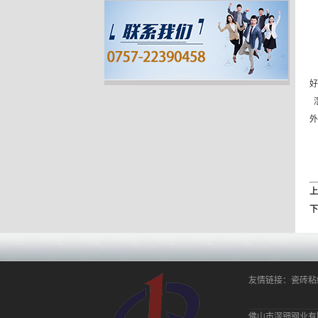
好
外
上
下
友情链接：
瓷砖
佛山市滘钿钢业有限公司