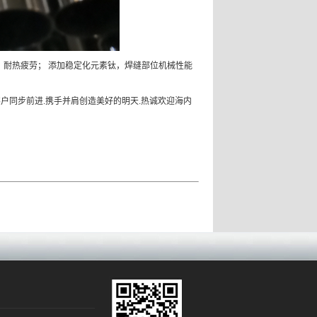
。耐热疲劳；
添加稳定化元素钛，焊缝部位机械性能
客户同步前进
.
携手并肩创造美好的明天
.
热诚欢迎海内